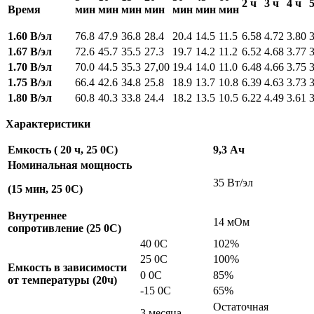
2 ч
3 ч
4 ч
5
Время
мин
мин
мин
мин
мин
мин
мин
1.60 В/эл
76.8
47.9
36.8
28.4
20.4
14.5
11.5
6.58
4.72
3.80
3
1.67 В/эл
72.6
45.7
35.5
27.3
19.7
14.2
11.2
6.52
4.68
3.77
3
1.70 В/эл
70.0
44.5
35.3
27,00
19.4
14.0
11.0
6.48
4.66
3.75
3
1.75 В/эл
66.4
42.6
34.8
25.8
18.9
13.7
10.8
6.39
4.63
3.73
3
1.80 В/эл
60.8
40.3
33.8
24.4
18.2
13.5
10.5
6.22
4.49
3.61
3
Характеристики
Емкость ( 20 ч, 25
0
C)
9,3 Ач
Номинальная мощность
35 Вт/эл
(15 мин, 25
0
C)
Внутреннее
14 мОм
сопротивление (25
0
C)
40 0С
102%
25 0С
100%
Емкость в зависимости
0 0С
85%
от температуры (20ч)
-15 0С
65%
Остаточная
3 месяца