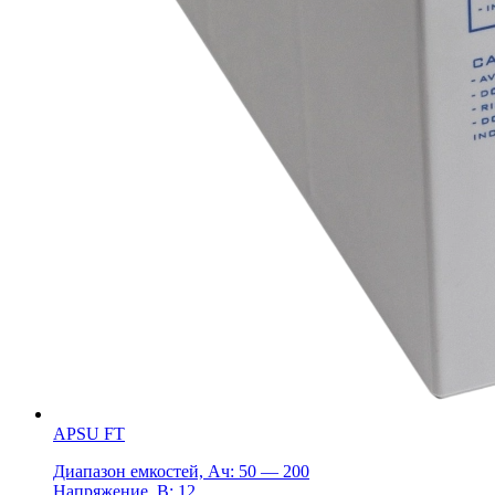
APSU FT
Диапазон емкостей, Ач: 50 — 200
Напряжение, В: 12