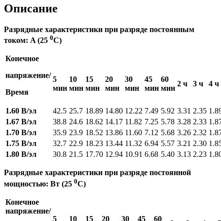
Описание
Разрядные характеристики при разряде постоянным
0
током: A (25
C)
Конечное
напряжение/
5
10
15
20
30
45
60
2 ч
3 ч
4 ч
мин
мин
мин
мин
мин
мин
мин
Время
1.60 В/эл
42.5
25.7
18.89
14.80
12.22
7.49
5.92
3.31
2.35
1.8
1.67 В/эл
38.8
24.6
18.62
14.17
11.82
7.25
5.78
3.28
2.33
1.8
1.70 В/эл
35.9
23.9
18.52
13.86
11.60
7.12
5.68
3.26
2.32
1.8
1.75 В/эл
32.7
22.9
18.23
13.44
11.32
6.94
5.57
3.21
2.30
1.8
1.80 В/эл
30.8
21.5
17.70
12.94
10.91
6.68
5.40
3.13
2.23
1.8
Разрядные характеристики при разряде постоянной
0
мощностью: Вт (25
C)
Конечное
напряжение/
5
10
15
20
30
45
60