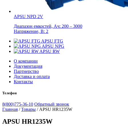
APSU NPD 2V
Диапазон емкостей, Ач: 200 – 3000
Напряжение, В: 2
APSU FTG
APSU NPG
APSU RW
О компании
Документация
Партнерство
Доставка и оплата
Контакты
Телефон
8(800)775-36-10
Обратный звонок
Главная
/
Товары
/
APSU HR1235W
APSU HR1235W