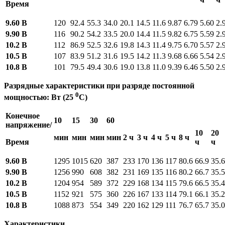
Время
9.60 В
120
92.4
55.3
34.0
20.1
14.5
11.6
9.87
6.79
5.60
2.
9.90 В
116
90.2
54.2
33.5
20.0
14.4
11.5
9.82
6.75
5.59
2.
10.2 В
112
86.9
52.5
32.6
19.8
14.3
11.4
9.75
6.70
5.57
2.
10.5 В
107
83.9
51.2
31.6
19.5
14.2
11.3
9.68
6.66
5.54
2.
10.8 В
101
79.5
49.4
30.6
19.0
13.8
11.0
9.39
6.46
5.50
2.
Разрядные характеристики при разряде постоянной
0
мощностью: Вт (25
C)
Конечное
10
15
30
60
напряжение/
10
20
мин
мин
мин
мин
2 ч
3 ч
4 ч
5 ч
8 ч
Время
ч
ч
9.60 В
1295
1015
620
387
233
170
136
117
80.6
66.9
35.6
9.90 В
1256
990
608
382
231
169
135
116
80.2
66.7
35.5
10.2 В
1204
954
589
372
229
168
134
115
79.6
66.5
35.4
10.5 В
1152
921
575
360
226
167
133
114
79.1
66.1
35.2
10.8 В
1088
873
554
349
220
162
129
111
76.7
65.7
35.0
Характеристики