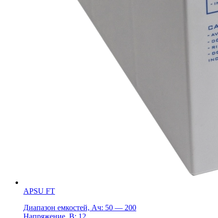
APSU FT
Диапазон емкостей, Ач: 50 — 200
Напряжение, В: 12