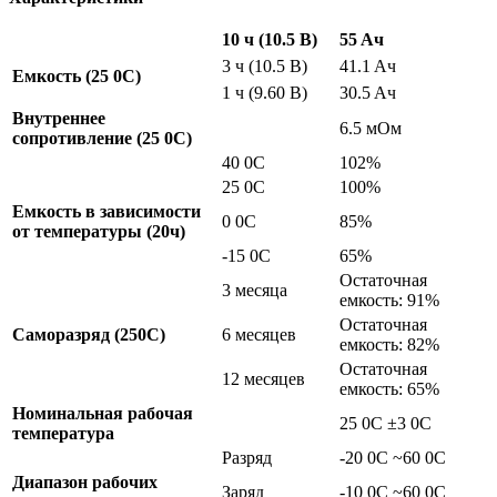
10 ч (10.5 В)
55 Aч
3 ч (10.5 В)
41.1 Aч
Емкость (25
0
C)
1 ч (9.60 В)
30.5 Aч
Внутреннее
6.5 мОм
сопротивление (25
0
C)
40 0С
102%
25 0С
100%
Емкость в зависимости
0 0С
85%
от температуры (20ч)
-15 0С
65%
Остаточная
3 месяца
емкость: 91%
Остаточная
Саморазряд (25
0
C)
6 месяцев
емкость: 82%
Остаточная
12 месяцев
емкость: 65%
Номинальная рабочая
25 0C ±3 0C
температура
Разряд
-20 0C ~60 0C
Диапазон рабочих
Заряд
-10 0C ~60 0C